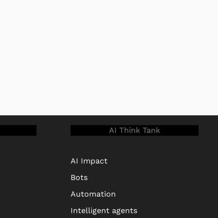
AI Think Tank
AI Impact
Bots
Automation
Intelligent agents