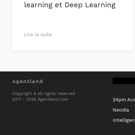
learning et Deep Learning
Lire la suite
Copyright & All rights reserved
2017 -
2026 Agentland.com
24pm Ac
Neodia
Intellige