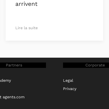
arrivent
Lire la suite
Partners
Corporate
ademy
Legal
Privacy
nt agents.com